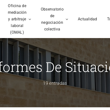
Oficina de
Observatorio
mediación
de
y arbitraje
Actualidad
T
negociación
laboral
colectiva
(OMAL)
formes De Situac
19 entradas