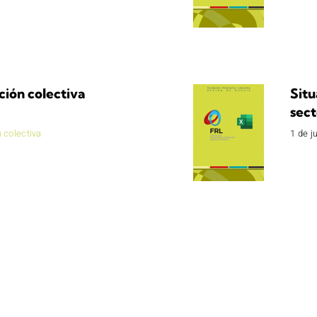
ción colectiva
Situ
sect
 colectiva
1 de j
e situación de la negociación colectiva sectorial 2
ro de 2022
|
Negociación colectiva