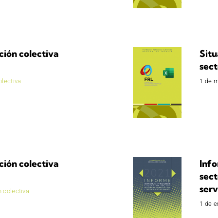
ción colectiva
Situ
sect
lectiva
1 de 
ción colectiva
Info
sect
serv
 colectiva
1 de e