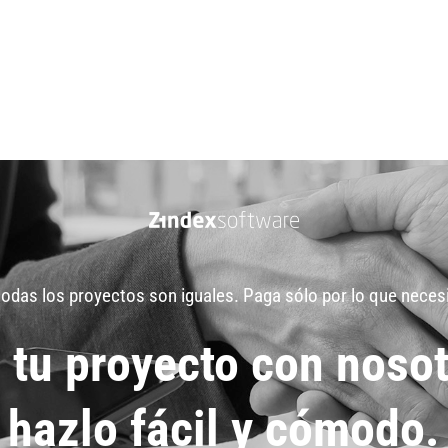
odas los proyectos son iguales. Paga sólo por lo que neces
 tu proyecto con nosot
hazlo fácil y cómodo.