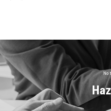
No t
Haz