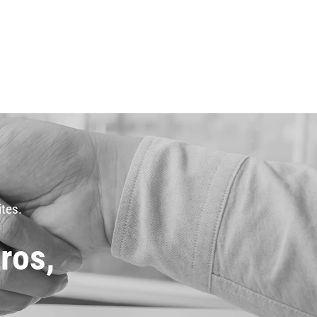
ites.
ros,