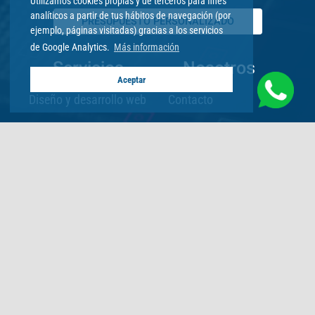
Utilizamos cookies propias y de terceros para fines
analíticos a partir de tus hábitos de navegación (por
PRESUPUESTO PERSONALIZADO
ejemplo, páginas visitadas) gracias a los servicios
de Google Analytics.
Más información
Servicios
Nosotros
Aceptar
Diseño y desarrollo web
Contacto
E-commerce
Facebook
Apps
Política de
privacidad
E-learning
Política de cookies
Seguimiento de
proyectos
Área de cliente