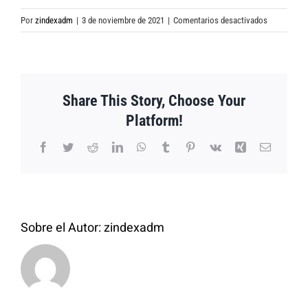
en
Por
zindexadm
|
3 de noviembre de 2021
|
Comentarios desactivados
Configura tu presupuesto
Share This Story, Choose Your
Platform!
Facebook
Twitter
Reddit
LinkedIn
WhatsApp
Tumblr
Pinterest
Vk
Xing
Correo
electrón
Sobre el Autor:
zindexadm