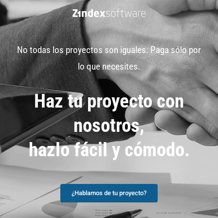
No todas los proyectos son iguales. Paga sólo por
lo que necesites.
Haz tu proyecto con
nosotros,
hazlo fácil y cómodo.
¿Hablamos de tu proyecto?