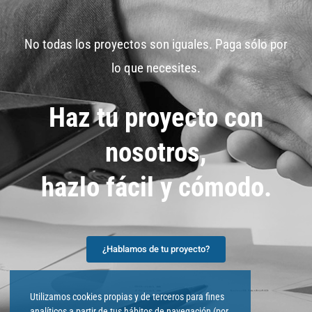
No todas los proyectos son iguales. Paga sólo por
lo que necesites.
Haz tu proyecto con
nosotros,
hazlo fácil y cómodo.
¿Hablamos de tu proyecto?
Utilizamos cookies propias y de terceros para fines
analíticos a partir de tus hábitos de navegación (por